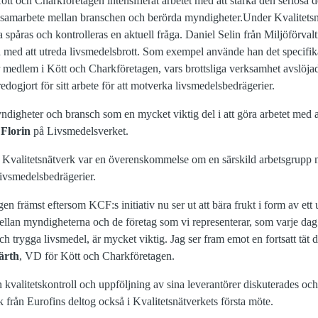
ött och Charkföretagen intensifierat arbetet med att stärka den seriösa 
ökat samarbete mellan branschen och berörda myndigheter.Under Kvalitets
 spåras och kontrolleras en aktuell fråga. Daniel Selin från Miljöförva
a med att utreda livsmedelsbrott. Som exempel använde han det specifik
medlem i Kött och Charkföretagen, vars brottsliga verksamhet avslöjad
dogjort för sitt arbete för att motverka livsmedelsbedrägerier.
ndigheter och bransch som en mycket viktig del i att göra arbetet med a
Florin
på Livsmedelsverket.
s Kvalitetsnätverk var en överenskommelse om en särskild arbetsgrupp
livsmedelsbedrägerier.
n främst eftersom KCF:s initiativ nu ser ut att bära frukt i form av et
lan myndigheterna och de företag som vi representerar, som varje dag st
 trygga livsmedel, är mycket viktig. Jag ser fram emot en fortsatt tät 
ärth
, VD för Kött och Charkföretagen.
kvalitetskontroll och uppföljning av sina leverantörer diskuterades o
från Eurofins deltog också i Kvalitetsnätverkets första möte.