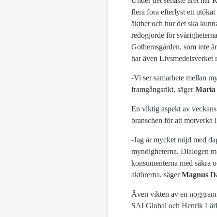
Under det senaste året har K
flera fora efterlyst ett ut
äkthet och hur det ska kunna
redogjorde för svårighetern
Gothemsgården, som inte är 
har även Livsmedelsverket re
-Vi ser samarbete mellan my
framgångsrikt, säger
Maria 
En viktig aspekt av veckan
branschen för att motverka 
-Jag är mycket nöjd med dage
myndigheterna. Dialogen mel
konsumenterna med säkra och
aktörerna, säger
Magnus D
Även vikten av en noggrann 
SAI Global och Henrik Lärk 