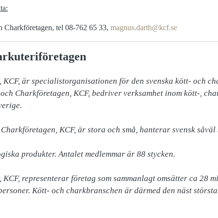
ta:
 Charkföretagen, tel 08-762 65 33,
magnus.darth@kcf.se
rkuteriföretagen
 KCF, är specialistorganisationen för den svenska kött- och ch
och Charkföretagen, KCF, bedriver verksamhet inom kött-, chark
erige.

Charkföretagen, KCF, är stora och små, hanterar svensk såväl
giska produkter. Antalet medlemmar är 88 stycken.

 KCF, representerar företag som sammanlagt omsätter ca 28 mil
 personer. Kött- och charkbranschen är därmed den näst största