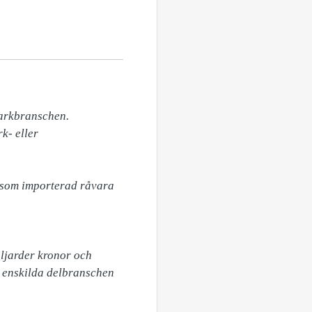
arkbranschen. 
- eller 
 som importerad råvara 
jarder kronor och 
 enskilda delbranschen 