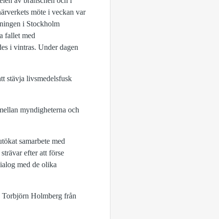
delen av branschen och i
närverkets möte i veckan var
ltningen i Stockholm
a fallet med
es i vintras. Under dagen
tt stävja livsmedelsfusk
 mellan myndigheterna och
t utökat samarbete med
rävar efter att förse
dialog med de olika
ch Torbjörn Holmberg från