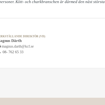
 personer. Kött- och charkbranschen är därmed den näst största
ERKSTÄLLANDE DIREKTÖR (VD)
agnus Därth
magnus.darth@kcf.se
08- 762 65 33