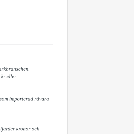
arkbranschen. 
- eller 
 som importerad råvara 
jarder kronor och 