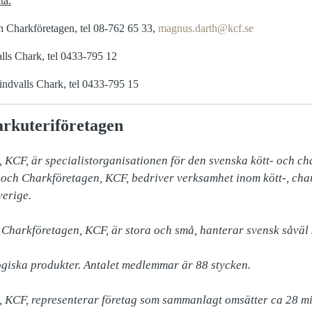
ta:
 Charkföretagen, tel 08-762 65 33,
magnus.darth@kcf.se
ls Chark, tel 0433-795 12
indvalls Chark, tel 0433-795 15
rkuteriföretagen
 KCF, är specialistorganisationen för den svenska kött- och ch
och Charkföretagen, KCF, bedriver verksamhet inom kött-, chark
erige.

Charkföretagen, KCF, är stora och små, hanterar svensk såväl
giska produkter. Antalet medlemmar är 88 stycken.

 KCF, representerar företag som sammanlagt omsätter ca 28 mil