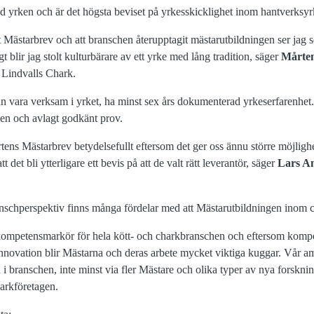
d yrken och är det högsta beviset på yrkesskicklighet inom hantverksyr
t Mästarbrev och att branschen återupptagit mästarutbildningen ser jag so
 blir jag stolt kulturbärare av ett yrke med lång tradition, säger
Mårten
 Lindvalls Chark.
an vara verksam i yrket, ha minst sex års dokumenterad yrkeserfarenhe
en och avlagt godkänt prov.
ens Mästarbrev betydelsefullt eftersom det ger oss ännu större möjlighet
 det bli ytterligare ett bevis på att de valt rätt leverantör, säger
Lars A
nschperspektiv finns många fördelar med att Mästarutbildningen inom ch
kompetensmarkör för hela kött- och charkbranschen och eftersom kompe
novation blir Mästarna och deras arbete mycket viktiga kuggar. Vår ambi
n i branschen, inte minst via fler Mästare och olika typer av nya forskni
arkföretagen.