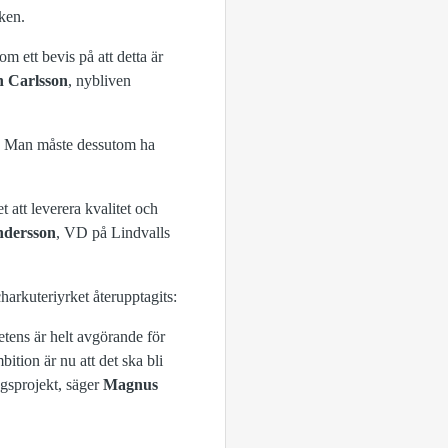
ken.
m ett bevis på att detta är
 Carlsson
, nybliven
t. Man måste dessutom ha
 att leverera kvalitet och
ndersson
, VD på Lindvalls
arkuteriyrket återupptagits:
tens är helt avgörande för
tion är nu att det ska bli
ngsprojekt, säger
Magnus