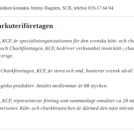
tistiken kontakta Jimmy Hagsten, SCB, telefon 019-17 64 94
rkuteriföretagen
 KCF, är specialistorganisationen för den svenska kött- och ch
och Charkföretagen, KCF, bedriver verksamhet inom kött-, chark
erige.

Charkföretagen, KCF, är stora och små, hanterar svensk såväl
giska produkter. Antalet medlemmar är 88 stycken.

 KCF, representerar företag som sammanlagt omsätter ca 28 mil
 personer. Kött- och charkbranschen är därmed den näst största