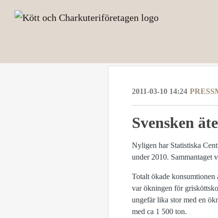
2011-03-10 14:24
PRESS
Svensken äte
Nyligen har Statistiska Cen
under 2010. Sammantaget vis
Totalt ökade konsumtionen a
var ökningen för grisköttsk
ungefär lika stor med en ök
med ca 1 500 ton.