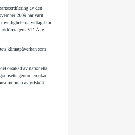
artscertifiering av den
ovember 2009 har varit
m myndigheterna vidtagit för
h Charkföretagens VD Åke
ttets klimatpåverkan som
del orsakad av nationella
illgodosetts genom en ökad
nsumtionen av griskött.