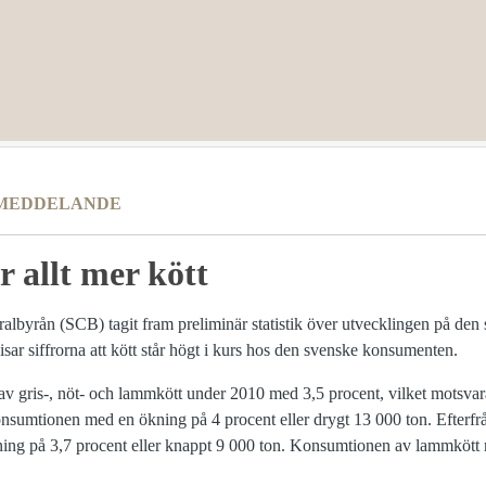
MEDDELANDE
r allt mer kött
tralbyrån (SCB) tagit fram preliminär statistik över utvecklingen på de
ar siffrorna att kött står högt i kurs hos den svenske konsumenten.
v gris-, nöt- och lammkött under 2010 med 3,5 procent, vilket motsvara
onsumtionen med en ökning på 4 procent eller drygt 13 000 ton. Efterfr
ning på 3,7 procent eller knappt 9 000 ton. Konsumtionen av lammkött 