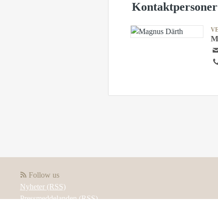
Kontaktpersoner
V
M
Follow us
Nyheter (RSS)
Pressmeddelanden (RSS)
Bloggposter (RSS)