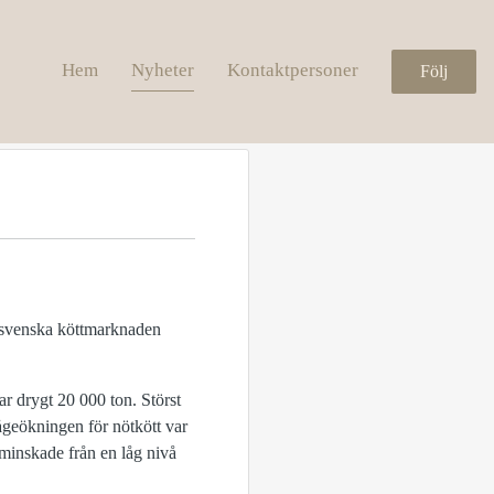
Hem
Nyheter
Kontaktpersoner
Följ
n svenska köttmarknaden
r drygt 20 000 ton. Störst
ågeökningen för nötkött var
minskade från en låg nivå