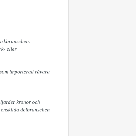
arkbranschen. 
- eller 
 som importerad råvara 
jarder kronor och 
 enskilda delbranschen 