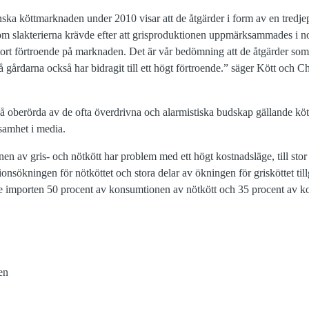
ska köttmarknaden under 2010 visar att de åtgärder i form av en tredjep
om slakterierna krävde efter att grisproduktionen uppmärksammades i n
 stort förtroende på marknaden. Det är vår bedömning att de åtgärder so
 på gårdarna också har bidragit till ett högt förtroende.” säger Kött oc
 oberörda av de ofta överdrivna och alarmistiska budskap gällande kö
amhet i media.
 av gris- och nötkött har problem med ett högt kostnadsläge, till stor 
onsökningen för nötköttet och stora delar av ökningen för grisköttet t
e importen 50 procent av konsumtionen av nötkött och 35 procent av ko
en